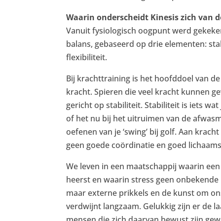
Waarin onderscheidt Kinesis zich van d
Vanuit fysiologisch oogpunt werd gekek
balans, gebaseerd op drie elementen: stabi
flexibiliteit.
Bij krachttraining is het hoofddoel van d
kracht. Spieren die veel kracht kunnen g
gericht op stabiliteit. Stabiliteit is iets wa
of het nu bij het uitruimen van de afwasma
oefenen van je ‘swing’ bij golf. Aan kracht 
geen goede coördinatie en goed lichaams
We leven in een maatschappij waarin een 
heerst en waarin stress geen onbekende i
maar externe prikkels en de kunst om on
verdwijnt langzaam. Gelukkig zijn er de l
mensen die zich daarvan bewust zijn gew