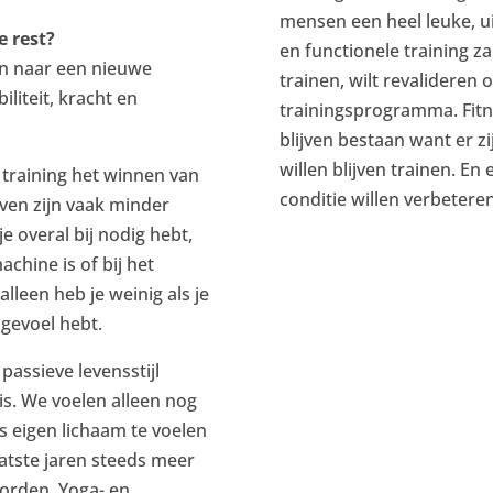
mensen een heel leuke, u
e rest?
en functionele training za
en naar een nieuwe
trainen, wilt revalideren 
liteit, kracht en
trainingsprogramma. Fitnes
blijven bestaan want er 
willen blijven trainen. E
e training het winnen van
conditie willen verbeteren
even zijn vaak minder
t je overal bij nodig hebt,
chine is of bij het
alleen heb je weinig als je
gevoel hebt.
passieve levensstijl
s. We voelen alleen nog
s eigen lichaam te voelen
aatste jaren steeds meer
orden. Yoga- en