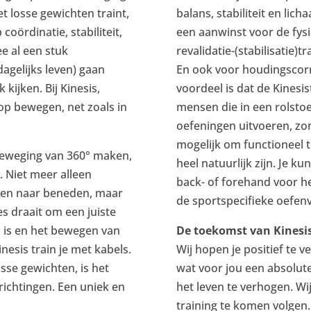
t losse gewichten traint,
balans, stabiliteit en lic
coördinatie, stabiliteit,
een aanwinst voor de fysio
e al een stuk
revalidatie-(stabilisatie)
 dagelijks leven) gaan
En ook voor houdingscorr
kijken. Bij Kinesis,
voordeel is dat de Kinesis
op bewegen, net zoals in
mensen die in een rolstoe
oefeningen uitvoeren, zo
mogelijk om functioneel 
 beweging van 360° maken,
heel natuurlijk zijn. Je k
r. Niet meer alleen
back- of forehand voor h
ven naar beneden, maar
de sportspecifieke oefenv
es draait om een juiste
s is en het bewegen van
De toekomst van Kinesi
inesis train je met kabels.
Wij hopen je positief te 
osse gewichten, is het
wat voor jou een absolute
richtingen. Een uniek en
het leven te verhogen. Wi
training te komen volgen.