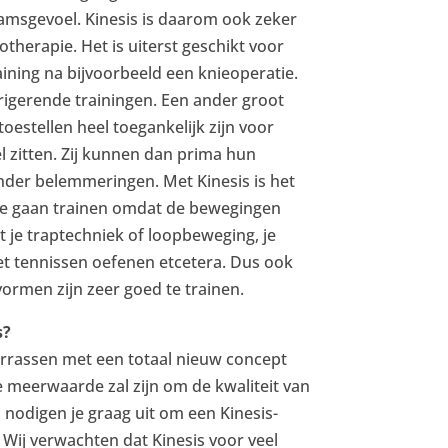
haamsgevoel. Kinesis is daarom ook zeker
therapie. Het is uiterst geschikt voor
training na bijvoorbeeld een knieoperatie.
igerende trainingen. Een ander groot
toestellen heel toegankelijk zijn voor
l zitten. Zij kunnen dan prima hun
nder belemmeringen. Met Kinesis is het
te gaan trainen omdat de bewegingen
unt je traptechniek of loopbeweging, je
et tennissen oefenen etcetera. Dus ook
ormen zijn zeer goed te trainen.
s?
verrassen met een totaal nieuw concept
 meerwaarde zal zijn om de kwaliteit van
j nodigen je graag uit om een Kinesis-
 Wij verwachten dat Kinesis voor veel