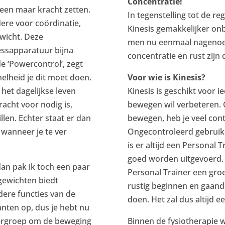
Concentratie!
een maar kracht zetten.
In tegenstelling tot de re
ere voor coördinatie,
Kinesis gemakkelijker on
nwicht. Deze
men nu eenmaal nagenoeg
ssapparatuur bijna
concentratie en rust zijn
e ‘Powercontrol’, zegt
elheid je dit moet doen.
Voor wie is Kinesis?
 het dagelijkse leven
Kinesis is geschikt voor i
acht voor nodig is,
bewegen wil verbeteren. O
llen. Echter staat er dan
bewegen, heb je veel cont
 wanneer je te ver
Ongecontroleerd gebruik z
is er altijd een Personal 
goed worden uitgevoerd. 
 dan pak ik toch een paar
Personal Trainer een groep
 gewichten biedt
rustig beginnen en gaand
ere functies van de
doen. Het zal dus altijd ee
anten op, dus je hebt nu
iergroep om de beweging
Binnen de fysiotherapie w