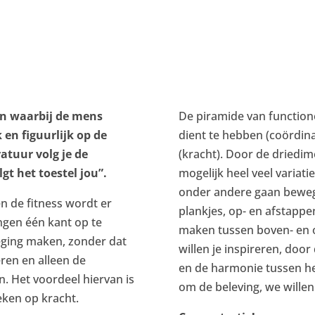
en waarbij de mens
De piramide van functione
k en figuurlijk op de
dient te hebben (coördinat
atuur volg je de
(kracht). Door de driedi
gt het toestel jou”.
mogelijk heel veel variati
onder andere gaan bewe
en de fitness wordt er
plankjes, op- en afstapp
ngen één kant op te
maken tussen boven- en 
eging maken, zonder dat
willen je inspireren, doo
ren en alleen de
en de harmonie tussen he
n. Het voordeel hiervan is
om de beleving, we willen
eken op kracht.