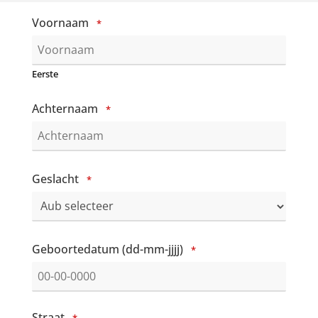
Voornaam
*
Eerste
Achternaam
*
Geslacht
*
Geboortedatum (dd-mm-jjjj)
*
Email
Straat
*