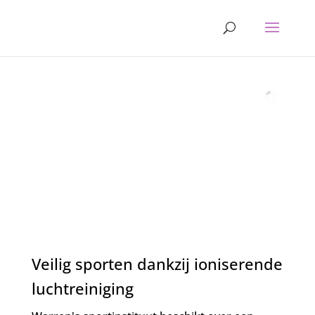
Ioniserende luchtreiniging
in de relaxruimte
Veilig sporten dankzij ioniserende
luchtreiniging